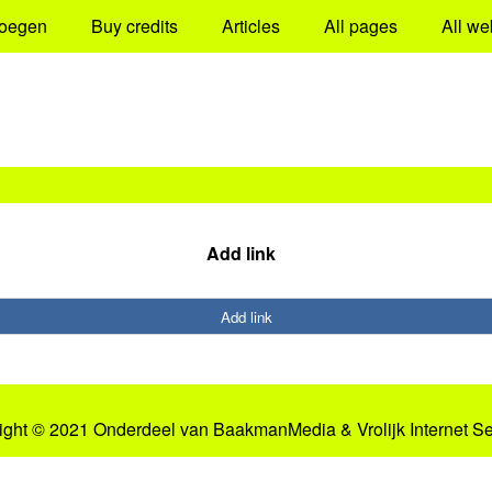
oegen
Buy credits
Articles
All pages
All we
Add link
Add link
ight © 2021 Onderdeel van
BaakmanMedia
&
Vrolijk Internet S