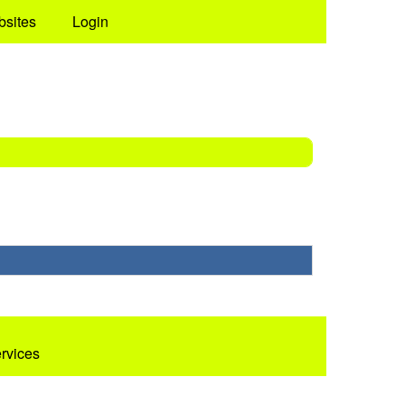
bsites
Login
ervices